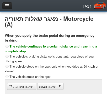
תאו
עמוד הבית
מאגר שאלות תאוריה - Motorcycle
מבחן
(A)
Private Vehicles (B)
When you apply the brake pedal during an emergency
Motorcycle (A)
braking:
Tractors (1)
The vehicle continues to a certain distance until reaching a
complete stop.
Trucks (lorry) (C1)
The vehicle’s braking distance is constant, regardless of your
Heavy trucks (C)
driving speed.
The vehicle stops on the spot only when you drive at 50 k.p.h or
Public Service Vehicles (D)
slower.
מאגר שאלות
The vehicle stops on the spot.
Private Vehicles (B)
השאלה הבאה
השאלה הקודמת
Motorcycle (A)
Tractors (1)
Trucks (lorry) (C1)