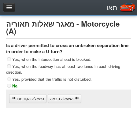
תאו
עמוד הבית
מאגר שאלות תאוריה - Motorcycle
מבחן
(A)
Private Vehicles (B)
Is a driver permitted to cross an unbroken separation line
Motorcycle (A)
in order to make a U-turn?
Tractors (1)
Yes, when the intersection ahead is blocked.
Yes, when the roadway has at least two lanes in each driving
Trucks (lorry) (C1)
direction.
Heavy trucks (C)
Yes, provided that the traffic is not disturbed.
No.
Public Service Vehicles (D)
מאגר שאלות
השאלה הבאה
השאלה הקודמת
Private Vehicles (B)
Motorcycle (A)
Tractors (1)
Trucks (lorry) (C1)