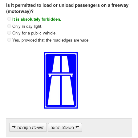
Is it permitted to load or unload passengers on a freeway
Heavy trucks (C)
(motorway)?
Public Service Vehicles (D)
It is absolutely forbidden.
Only in day light.
קורס תאוריה
Only for a public vehicle.
ספר תאוריה
Yes, provided that the road edges are wide.
צור קשר
השאלה הבאה
השאלה הקודמת