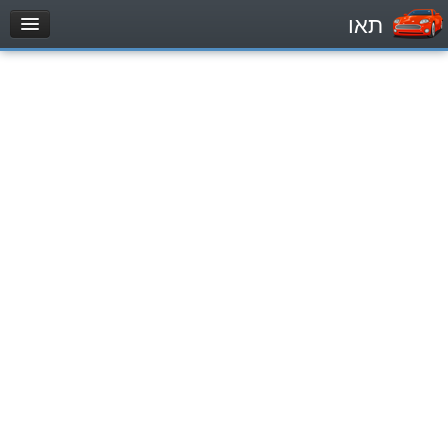
תאו
עמוד הבית
מבחן
Private Vehicles (B)
Motorcycle (A)
Tractors (1)
Trucks (lorry) (C1)
Heavy trucks (C)
Public Service Vehicles (D)
מאגר שאלות
Private Vehicles (B)
Motorcycle (A)
Tractors (1)
Trucks (lorry) (C1)