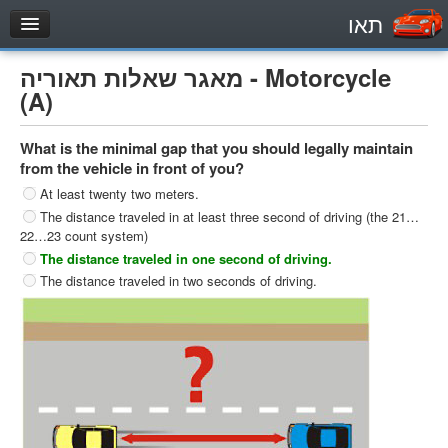
תאו
עמוד הבית
מאגר שאלות תאוריה - Motorcycle
מבחן
(A)
Private Vehicles (B)
What is the minimal gap that you should legally maintain
Motorcycle (A)
from the vehicle in front of you?
Tractors (1)
At least twenty two meters.
The distance traveled in at least three second of driving (the 21…
Trucks (lorry) (C1)
22…23 count system)
Heavy trucks (C)
The distance traveled in one second of driving.
The distance traveled in two seconds of driving.
Public Service Vehicles (D)
מאגר שאלות
Private Vehicles (B)
Motorcycle (A)
Tractors (1)
Trucks (lorry) (C1)