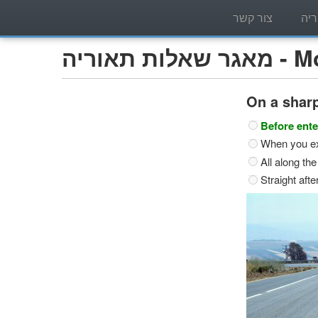
יה
צור קשר
Motorcy)
On a shar
Before ente
When you exi
All along the
Straight afte