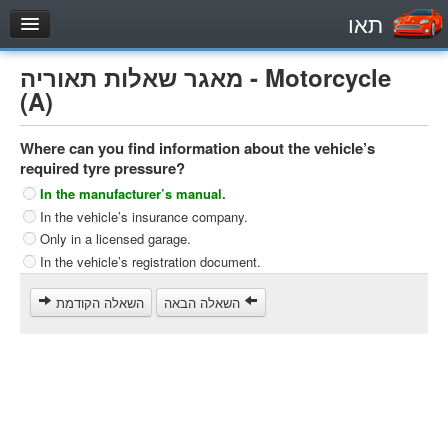
תאו
עמוד הבית
מאגר שאלות תאוריה - Motorcycle
מבחן
(A)
Private Vehicles (B)
Where can you find information about the vehicle’s
Motorcycle (A)
required tyre pressure?
Tractors (1)
In the manufacturer’s manual.
In the vehicle’s insurance company.
Trucks (lorry) (C1)
Only in a licensed garage.
Heavy trucks (C)
In the vehicle’s registration document.
Public Service Vehicles (D)
השאלה הבאה
השאלה הקודמת
מאגר שאלות
Private Vehicles (B)
Motorcycle (A)
Tractors (1)
Trucks (lorry) (C1)