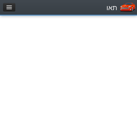
תאו
עמוד הבית
מבחן
Private Vehicles (B)
Motorcycle (A)
Tractors (1)
Trucks (lorry) (C1)
Heavy trucks (C)
Public Service Vehicles (D)
מאגר שאלות
Private Vehicles (B)
Motorcycle (A)
Tractors (1)
Trucks (lorry) (C1)