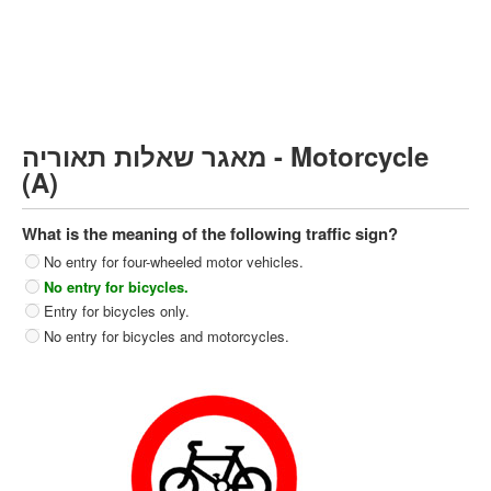
Heavy trucks (C)
Public Service Vehicles (D)
קורס תאוריה
ספר תאוריה
מאגר שאלות תאוריה - Motorcycle
צור קשר
(A)
What is the meaning of the following traffic sign?
No entry for four-wheeled motor vehicles.
No entry for bicycles.
Entry for bicycles only.
No entry for bicycles and motorcycles.