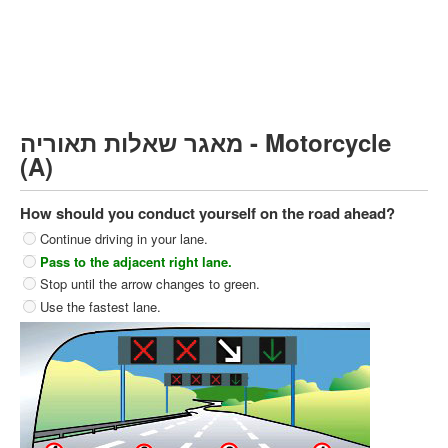
Heavy trucks (C)
Public Service Vehicles (D)
קורס תאוריה
ספר תאוריה
מאגר שאלות תאוריה - Motorcycle
צור קשר
(A)
How should you conduct yourself on the road ahead?
Continue driving in your lane.
Pass to the adjacent right lane.
Stop until the arrow changes to green.
Use the fastest lane.