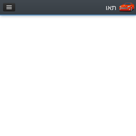
תאו
עמוד הבית
מבחן
Private Vehicles (B)
Motorcycle (A)
Tractors (1)
Trucks (lorry) (C1)
Heavy trucks (C)
Public Service Vehicles (D)
מאגר שאלות
Private Vehicles (B)
Motorcycle (A)
Tractors (1)
Trucks (lorry) (C1)