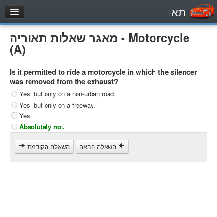
תאו
עמוד הבית
מאגר שאלות תאוריה - Motorcycle
מבחן
(A)
Private Vehicles (B)
Is it permitted to ride a motorcycle in which the silencer
Motorcycle (A)
was removed from the exhaust?
Tractors (1)
Yes, but only on a non-urban road.
Yes, but only on a freeway.
Trucks (lorry) (C1)
Yes,
Heavy trucks (C)
Absolutely not.
Public Service Vehicles (D)
השאלה הבאה
השאלה הקודמת
מאגר שאלות
Private Vehicles (B)
Motorcycle (A)
Tractors (1)
Trucks (lorry) (C1)