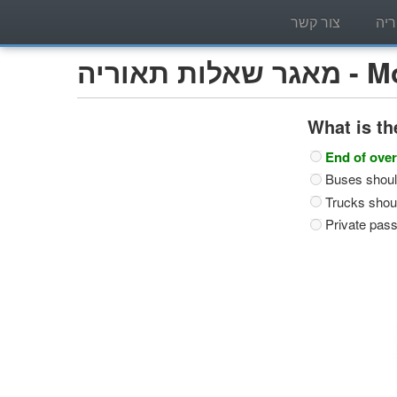
יה
צור קשר
Motorcy)
What is th
End of over
Buses shoul
Trucks shoul
Private pass