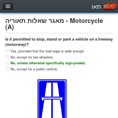
תאו
עמוד הבית
מאגר שאלות תאוריה - Motorcycle
מבחן
(A)
Private Vehicles (B)
Is it permitted to stop, stand or park a vehicle on a freeway
Motorcycle (A)
(motorway)?
Tractors (1)
Yes, provided that the road edge is wide enough.
No, except for two-wheelers.
Trucks (lorry) (C1)
No, unless otherwise specifically sign-posted.
Heavy trucks (C)
No, except for a public vehicle.
Public Service Vehicles (D)
מאגר שאלות
Private Vehicles (B)
Motorcycle (A)
Tractors (1)
Trucks (lorry) (C1)