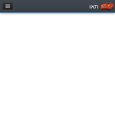
תאו
עמוד הבית
מבחן
Private Vehicles (B)
Motorcycle (A)
Tractors (1)
Trucks (lorry) (C1)
Heavy trucks (C)
Public Service Vehicles (D)
מאגר שאלות
Private Vehicles (B)
Motorcycle (A)
Tractors (1)
Trucks (lorry) (C1)