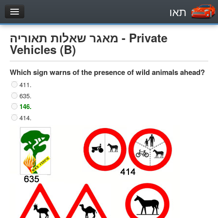
תאו
עמוד הבית
מאגר שאלות תאוריה - Private
מבחן
Vehicles (B)
Private Vehicles (B)
Which sign warns of the presence of wild animals ahead?
Motorcycle (A)
411.
Tractors (1)
635.
Trucks (lorry) (C1)
146.
414.
Heavy trucks (C)
Public Service Vehicles (D)
מאגר שאלות
Private Vehicles (B)
Motorcycle (A)
Tractors (1)
Trucks (lorry) (C1)