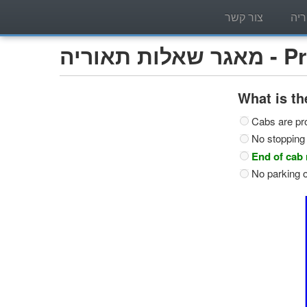
יה
צור קשר
Privat)
What is th
Cabs are pro
No stopping 
End of cab 
No parking o