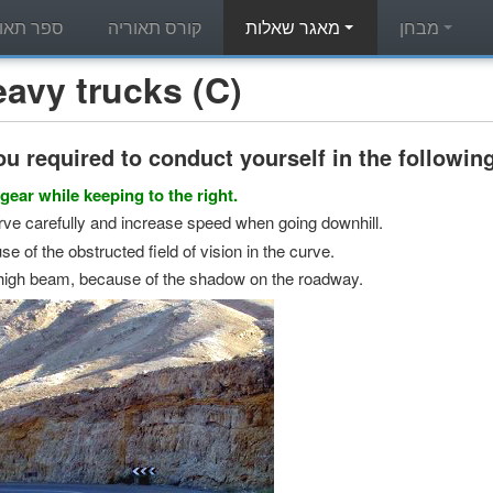
מבחן
מאגר שאלות
קורס תאוריה
ספר תאור
מאגר שאלות תאוריה - rucks (C
u required to conduct yourself in the followin
gear while keeping to the right.
rve carefully and increase speed when going downhill.
e of the obstructed field of vision in the curve.
 high beam, because of the shadow on the roadway.