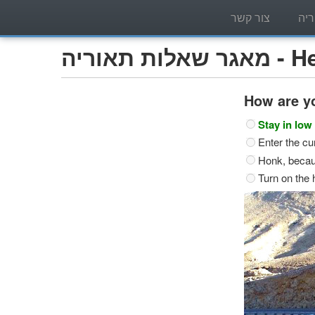
יה
צור קשר
Heavy t)
How are yo
Stay in low 
Enter the cu
Honk, becaus
Turn on the