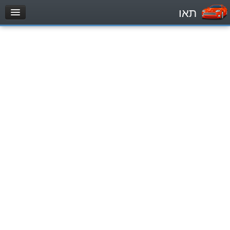
תאו
עמוד הבית
מבחן
Private Vehicles (B)
Motorcycle (A)
Tractors (1)
Trucks (lorry) (C1)
Heavy trucks (C)
Public Service Vehicles (D)
מאגר שאלות
Private Vehicles (B)
Motorcycle (A)
Tractors (1)
Trucks (lorry) (C1)