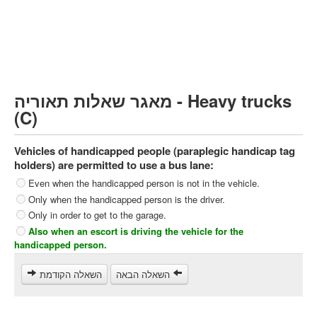
Heavy trucks (C)
Public Service Vehicles (D)
קורס תאוריה
ספר תאוריה
מאגר שאלות תאוריה - Heavy trucks
צור קשר
(C)
Vehicles of handicapped people (paraplegic handicap tag
holders) are permitted to use a bus lane:
Even when the handicapped person is not in the vehicle.
Only when the handicapped person is the driver.
Only in order to get to the garage.
Also when an escort is driving the vehicle for the
handicapped person.
השאלה הבאה
השאלה הקודמת