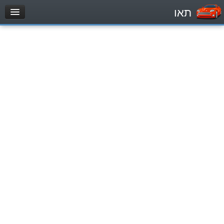
תאו
עמוד הבית
מבחן
Private Vehicles (B)
Motorcycle (A)
Tractors (1)
Trucks (lorry) (C1)
Heavy trucks (C)
Public Service Vehicles (D)
מאגר שאלות
Private Vehicles (B)
Motorcycle (A)
Tractors (1)
Trucks (lorry) (C1)