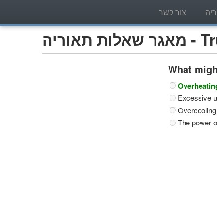
יה
צור קשר
Trucks)
What migh
Overheating
Excessive u
Overcooling 
The power of