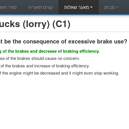
מבחן
מאגר שאלות
קורס תאוריה
ספר תאור
מאגר שאלות תאוריה -  (lorry) (C1
t be the consequence of excessive brake use?
 of the brakes and decrease of braking efficiency.
se of the brakes should cause no concern.
of the brakes and increase of braking efficiency.
 the engine might be decreased and it might even stop working.