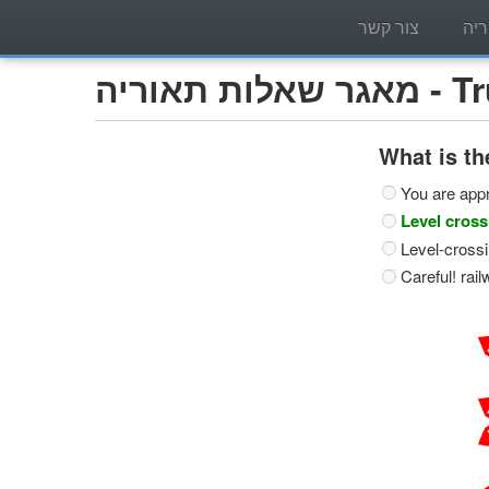
יה
צור קשר
Trucks)
What is th
You are appr
Level cross
Level-crossin
Careful! rail