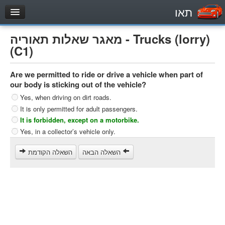
תאו
עמוד הבית
מאגר שאלות תאוריה - Trucks (lorry)
מבחן
(C1)
Private Vehicles (B)
Are we permitted to ride or drive a vehicle when part of
Motorcycle (A)
our body is sticking out of the vehicle?
Tractors (1)
Yes, when driving on dirt roads.
It is only permitted for adult passengers.
Trucks (lorry) (C1)
It is forbidden, except on a motorbike.
Heavy trucks (C)
Yes, in a collector’s vehicle only.
Public Service Vehicles (D)
השאלה הבאה
השאלה הקודמת
מאגר שאלות
Private Vehicles (B)
Motorcycle (A)
Tractors (1)
Trucks (lorry) (C1)