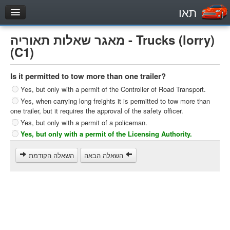
תאו
עמוד הבית
מאגר שאלות תאוריה - Trucks (lorry)
מבחן
(C1)
Private Vehicles (B)
Is it permitted to tow more than one trailer?
Motorcycle (A)
Yes, but only with a permit of the Controller of Road Transport.
Tractors (1)
Yes, when carrying long freights it is permitted to tow more than
one trailer, but it requires the approval of the safety officer.
Trucks (lorry) (C1)
Yes, but only with a permit of a policeman.
Heavy trucks (C)
Yes, but only with a permit of the Licensing Authority.
Public Service Vehicles (D)
השאלה הבאה
השאלה הקודמת
מאגר שאלות
Private Vehicles (B)
Motorcycle (A)
Tractors (1)
Trucks (lorry) (C1)