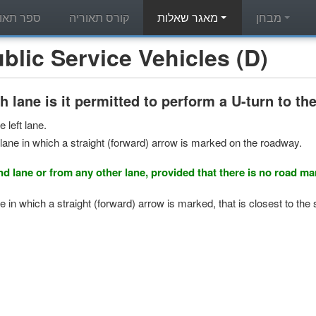
מבחן
מאגר שאלות
קורס תאוריה
ספר תאור
מאגר שאלות תאוריה - c Service Vehicles (D
 lane is it permitted to perform a U-turn to the
 left lane.
lane in which a straight (forward) arrow is marked on the roadway.
nd lane or from any other lane, provided that there is no road mar
e in which a straight (forward) arrow is marked, that is closest to the