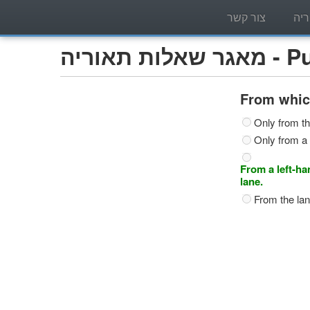
יה
צור קשר
Publi)
From which
Only from the
Only from a 
From a left-ha
lane.
From the lan