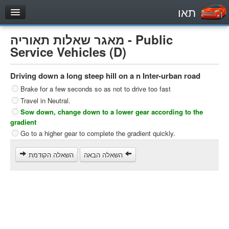
תאו
עמוד הבית
מאגר שאלות תאוריה - Public
מבחן
Service Vehicles (D)
Private Vehicles (B)
Driving down a long steep hill on a n Inter-urban road
Motorcycle (A)
Brake for a few seconds so as not to drive too fast
Tractors (1)
Travel in Neutral.
Trucks (lorry) (C1)
Sow down, change down to a lower gear according to the
gradient
Heavy trucks (C)
Go to a higher gear to complete the gradient quickly.
Public Service Vehicles (D)
השאלה הבאה
השאלה הקודמת
מאגר שאלות
Private Vehicles (B)
Motorcycle (A)
Tractors (1)
Trucks (lorry) (C1)