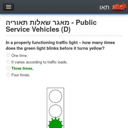
תאו
עמוד הבית
מאגר שאלות תאוריה - Public
מבחן
Service Vehicles (D)
Private Vehicles (B)
In a properly functioning traffic light – how many times
Motorcycle (A)
does the green light blinks before it turns yellow?
Tractors (1)
One time.
It varies according to traffic loads.
Trucks (lorry) (C1)
Three times.
Heavy trucks (C)
Four times.
Public Service Vehicles (D)
מאגר שאלות
Private Vehicles (B)
Motorcycle (A)
Tractors (1)
Trucks (lorry) (C1)