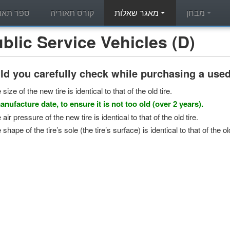
מבחן
מאגר שאלות
קורס תאוריה
ספר תאור
מאגר שאלות תאוריה - c Service Vehicles (D
d you carefully check while purchasing a used 
size of the new tire is identical to that of the old tire.
anufacture date, to ensure it is not too old (over 2 years).
 air pressure of the new tire is identical to that of the old tire.
 shape of the tire’s sole (the tire’s surface) is identical to that of the old