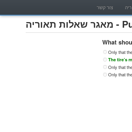
יה
צור קשר
Publi)
What shoul
Only that the 
The tire’s m
Only that the
Only that the